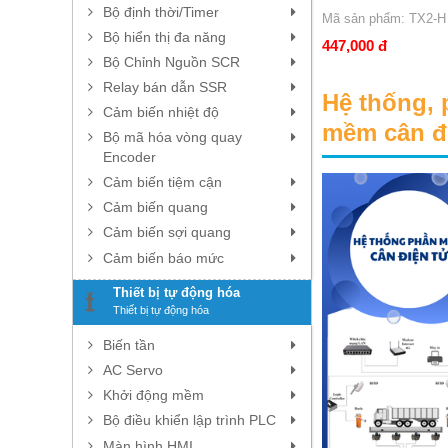
Bộ định thời/Timer
Mã sản phẩm: TH1-L RR-2
Mã sản phẩm: TX2-H
Bộ hiển thị đa năng
916,000 đ
447,000 đ
Bộ Chỉnh Nguồn SCR
Relay bán dẫn SSR
Hệ thống,
Cảm biến nhiệt độ
mềm cân đ
Bộ mã hóa vòng quay
Encoder
Cảm biến tiệm cận
Cảm biến quang
Cảm biến sợi quang
Cảm biến báo mức
Thiết bị tự động hóa
Thiết bị tự động hóa
Biến tần
AC Servo
Khởi động mềm
Bộ điều khiển lập trình PLC
Màn hình HMI