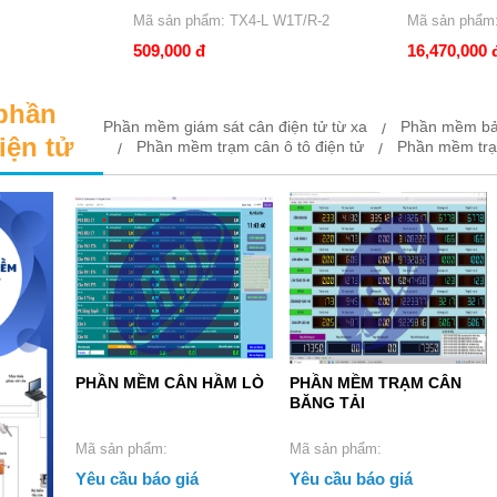
Mã sản phẩm: TX4-L W1T/R-2
Mã sản phẩm: Model No.: YK SFA-
1010
509,000 đ
16,470,000 
 phần
Phần mềm giám sát cân điện tử từ xa
Phần mềm bảng
iện tử
Phần mềm trạm cân ô tô điện tử
Phần mềm trạ
PHẦN MỀM CÂN HẦM LÒ
PHẦN MỀM TRẠM CÂN
BĂNG TẢI
Mã sản phẩm:
Mã sản phẩm:
Yêu cầu báo giá
Yêu cầu báo giá