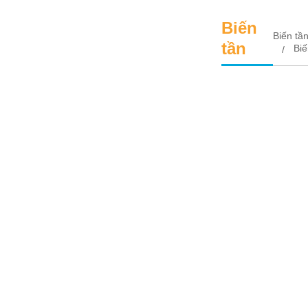
Biến
Biến tầ
tần
Biế