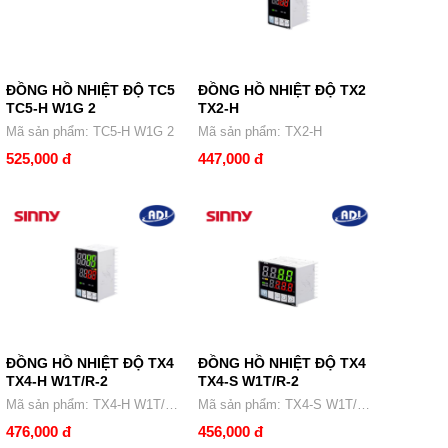
ĐỒNG HỒ NHIỆT ĐỘ TC5
ĐỒNG HỒ NHIỆT ĐỘ TX2
TC5-H W1G 2
TX2-H
Mã sản phẩm: TC5-H W1G 2
Mã sản phẩm: TX2-H
525,000 đ
447,000 đ
ĐỒNG HỒ NHIỆT ĐỘ TX4
ĐỒNG HỒ NHIỆT ĐỘ TX4
TX4-H W1T/R-2
TX4-S W1T/R-2
Mã sản phẩm: TX4-H W1T/R-
Mã sản phẩm: TX4-S W1T/R-
2
2
476,000 đ
456,000 đ