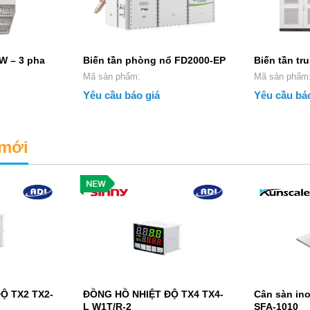
W – 3 pha
Biến tần phòng nổ FD2000-EP
Biến tần tr
Mã sản phẩm:
Mã sản phẩm
Yêu cầu báo giá
Yêu cầu báo
mới
Ộ TX2 TX2-
ĐỒNG HỒ NHIỆT ĐỘ TX4 TX4-
Cân sàn ino
L W1T/R-2
SFA-1010