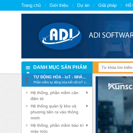
Trang chủ
Giới thiệu
Dự án
Giải pháp
Hỗ 
DANH MỤC SẢN PHẨM
TỰ ĐỘNG HÓA - IoT - NHÀ
MÁY THÔNG MINH - SMART
Phần mềm tự động hóa kết nối IoT và
FACTORY
chuyển đổi số, số hóa
Hệ thống, phần mềm cân
điện tử
Hệ thống quản lý kho và
phương tiện ra vào thông
minh
Hệ thống, phần mềm bảo trì
máy móc