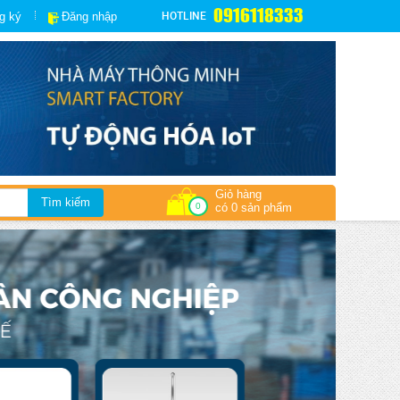
0916118333
HOTLINE
g ký
Đăng nhập
Giỏ hàng
0
có 0 sản phẩm