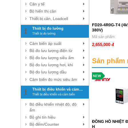
Cân y tế
Bộ hiển thị cân
Thiết bị cân, Loadcell
 TX4-
FD500-0R7G-4-B (0.75kW – 3
FD20-4R0G-T4 (4k
Thiết bị đo lường
pha 380V)
380V)
Thiết bị đo lường
/R-2
Mã sản phẩm:
Mã sản phẩm:
Cảm biến áp suất
2,603,000 đ
2,655,000 đ
Bộ đo lưu lượng điện từ
Bộ đo lưu lượng siêu âm
Sản phẩm 
Bộ đo lưu lượng hơi, khí
Bộ đo lưu lượng dầu
Cảm biến đo mức siêu âm
Thiết bị điều khiển và cảm
biến
Thiết bị điều khiển và cảm biến
Bộ điều khiển nhiệt độ, độ
ẩm
Bộ ghi tín hiệu
 YK-C
ĐỒNG HỒ NHIỆT ĐỘ và ĐỘ ẨM
ĐỒNG HỒ NHIỆT Đ
Bộ đếm/Counter
TH1-L RR-2
H