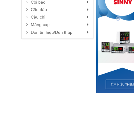
Còi báo
Hỗ trợ kĩ thuật
0439723761
Cầu đấu
Cầu chì
Sales 3
Máng cáp
0379360982
Đèn tín hiệu/Đèn tháp