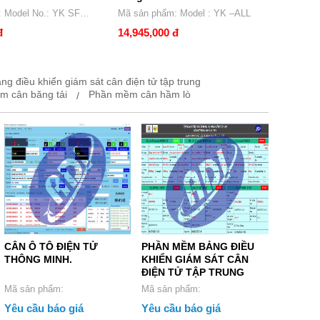
Mã sản phẩm: Model : YK –ALL
4,483
đ
14,945,000 đ
 điều khiển giám sát cân điện tử tập trung
m cân băng tải
Phần mềm cân hầm lò
CÂN Ô TÔ ĐIỆN TỬ
PHẦN MỀM BẢNG ĐIỀU
THÔNG MINH.
KHIỂN GIÁM SÁT CÂN
ĐIỆN TỬ TẬP TRUNG
Mã sản phẩm:
Mã sản phẩm:
Yêu cầu báo giá
Yêu cầu báo giá