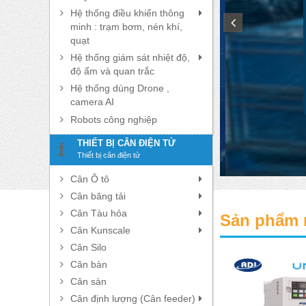
Hệ thống điều khiển thông
minh : trạm bơm, nén khí,
quạt
Hệ thống giám sát nhiệt độ,
độ ẩm và quan trắc
Hệ thống dùng Drone ,
camera AI
Robots công nghiệp
THIẾT BỊ CÂN ĐIỆN TỬ
Thiết bị cân điện tử
Cân Ô tô
Cân băng tải
Cân Tàu hỏa
Sản phẩm 
Cân Kunscale
Cân Silo
Cân bàn
Cân sàn
Cân định lượng (Cân feeder)