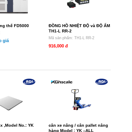
ung thế FD5000
ĐỒNG HỒ NHIỆT ĐỘ và ĐỘ ẨM
ĐỒNG
TH1-L RR-2
S
:
Mã sản phẩm: TH1-L RR-2
 giá
916,000 đ
343,0
x ,Model No.: YK
cân xe nâng / cân pallet nâng
Cân 
hàng Model : YK –ALL