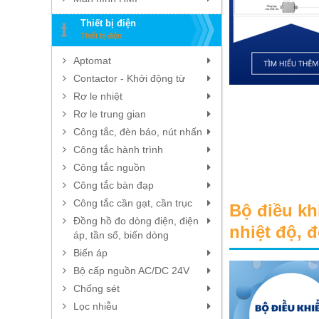
Thiết bị điện
Thiết bị điện
Đăng ký để nhận các thông tin mới
Aptomat
nhất
Contactor - Khởi động từ
Rơ le nhiệt
Rơ le trung gian
Công tắc, đèn báo, nút nhấn
Liên hệ tư vấn
Công tắc hành trình
0916118333
Công tắc nguồn
Công tắc bàn đạp
Sales1
0987286025
Công tắc cần gạt, cần trục
Bộ điều kh
Đồng hồ đo dòng điện, điện
nhiệt độ, 
Sales2
áp, tần số, biến dòng
0961005121
Biến áp
Bộ cấp nguồn AC/DC 24V
Sales4
Chống sét
0961005122
Lọc nhiễu