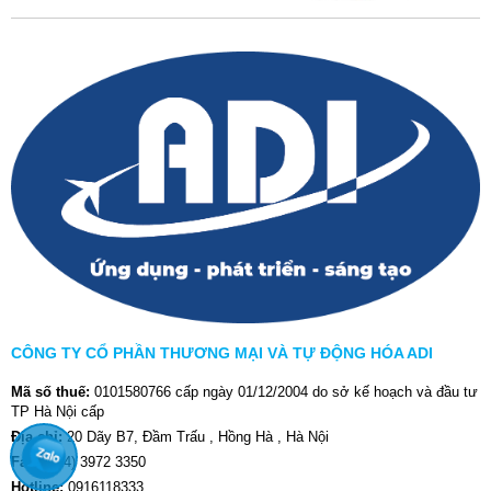
CÔNG TY CỔ PHẦN THƯƠNG MẠI VÀ TỰ ĐỘNG HÓA ADI
Mã số thuế:
0101580766 cấp ngày 01/12/2004 do sở kế hoạch và đầu tư
TP Hà Nội cấp
Địa chỉ:
20 Dãy B7, Đầm Trấu , Hồng Hà , Hà Nội
Fax:
(024) 3972 3350
Hotline:
0916118333