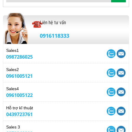
Liên hệ tư vấn
0916118333
Sales1
0987286025
Sales2
0961005121
Sales4
0961005122
Hỗ trợ kĩ thuật
0439723761
Sales 3