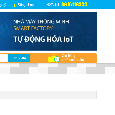
0916118333
HOTLINE
g ký
Đăng nhập
Giỏ hàng
0
có 0 sản phẩm