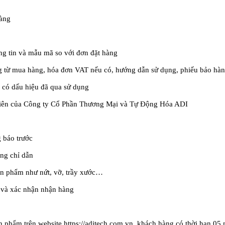
hàng
ông tin và mẫu mã so với đơn đặt hàng
g từ mua hàng, hóa đơn VAT nếu có, hướng dẫn sử dụng, phiếu bảo hà
 có dấu hiệu đã qua sử dụng
viên của
Công ty Cổ Phần Thương Mại và Tự Động Hóa ADI
 báo trước
ng chỉ dẫn
ản phẩm như nứt, vỡ, trầy xước…
a và xác nhận nhận hàng
ản phẩm trên website https://aditech.com.vn, khách hàng có thời hạn 05