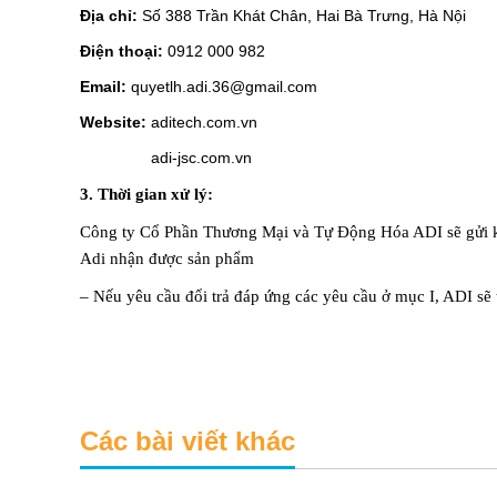
Địa chỉ:
Số 388 Trần Khát Chân, Hai Bà Trưng, Hà Nội
Điện thoại:
0912 000 982
Email:
quyetlh.adi.36@gmail.com
Website:
aditech.com.vn
adi-jsc.com.vn
3. Thời gian xử lý:
Công ty Cổ Phần Thương Mại và Tự Động Hóa ADI sẽ gửi kết
Adi nhận được sản phẩm
– Nếu yêu cầu đổi trả đáp ứng các yêu cầu ở mục I,
ADI
sẽ 
Các bài viết khác