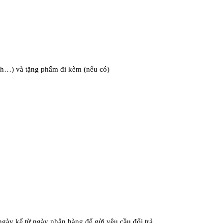
nh…) và tặng phẩm đi kèm (nếu có)
 ngày kể từ ngày nhận hàng để gửi yêu cầu đổi trả