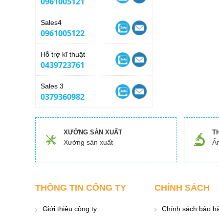
0961005121
Sales4
0961005122
Hỗ trợ kĩ thuật
0439723761
Sales 3
0379360982
XƯỞNG SẢN XUẤT
T
Xưởng sản xuất
Ấn
THÔNG TIN CÔNG TY
CHÍNH SÁCH
Giới thiệu công ty
Chính sách bảo h