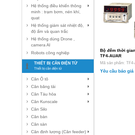
Hệ thống điều khiển thông
minh : trạm bơm, nén khí,
quạt
Hệ thống giám sát nhiệt độ,
độ ẩm và quan trắc
Hệ thống dùng Drone ,
camera AI
Bộ đếm thời gia
Robots công nghiệp
TF4-AUAR
Mã sản phẩm: T
THIẾT BỊ CÂN ĐIỆN TỬ
Thiết bị cân điện tử
Yêu cầu báo giá
Cân Ô tô
Cân băng tải
Cân Tàu hỏa
Cân Kunscale
Cân Silo
Cân bàn
Cân sàn
Cân định lượng (Cân feeder)