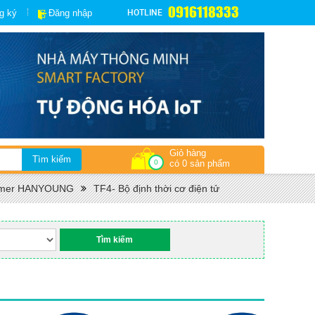
0916118333
HOTLINE
g ký
Đăng nhập
Giỏ hàng
0
có 0 sản phẩm
 Timer HANYOUNG
TF4- Bộ định thời cơ điện tử