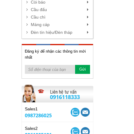
Còi báo
Cầu đấu
Cầu chì
Máng cáp
Đèn tín hiệu/Đèn tháp
Đăng ký để nhận các thông tin mới
nhất
Liên hệ tư vấn
0916118333
Sales1
0987286025
Sales2