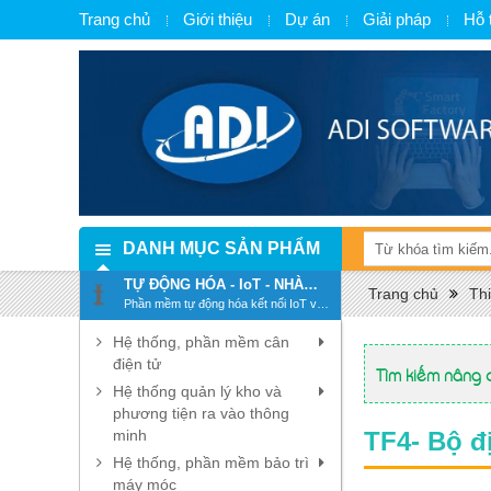
Trang chủ
Giới thiệu
Dự án
Giải pháp
Hỗ 
DANH MỤC SẢN PHẨM
TỰ ĐỘNG HÓA - IoT - NHÀ
Trang chủ
Thi
MÁY THÔNG MINH - SMART
Phần mềm tự động hóa kết nối IoT và
FACTORY
chuyển đổi số, số hóa
Hệ thống, phần mềm cân
điện tử
Tìm kiếm nâng 
Hệ thống quản lý kho và
phương tiện ra vào thông
minh
TF4- Bộ đ
Hệ thống, phần mềm bảo trì
máy móc