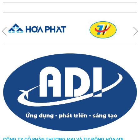
CÔNG TY CỔ PHẦN THƯƠNG MẠI VÀ TỰ ĐỘNG HÓA ADI