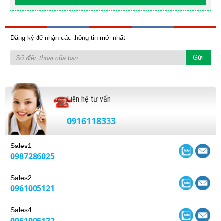
Đăng ký để nhận các thông tin mới nhất
Liên hệ tư vấn
0916118333
Sales1
0987286025
Sales2
0961005121
Sales4
0961005122