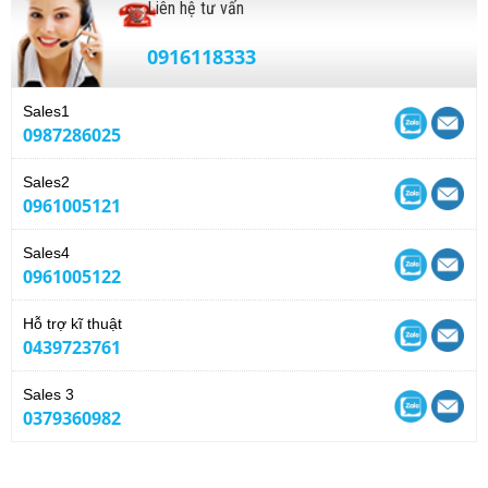
Liên hệ tư vấn
0916118333
Sales1
0987286025
Sales2
0961005121
Sales4
0961005122
Hỗ trợ kĩ thuật
0439723761
Sales 3
0379360982