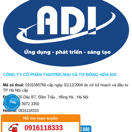
CÔNG TY CỔ PHẦN THƯƠNG MẠI VÀ TỰ ĐỘNG HÓA ADI
Mã số thuế:
0101580766 cấp ngày 01/12/2004 do sở kế hoạch và đầu tư
TP Hà Nội cấp
Địa chỉ:
20 Dãy B7, Đầm Trấu , Hồng Hà , Hà Nội
Fax:
(024) 3972 3350
Hotline:
0916118333
Website:
aditech.com.vn
-
adi-jsc.com.vn
Hỗ trợ trực tuyến
0916118333