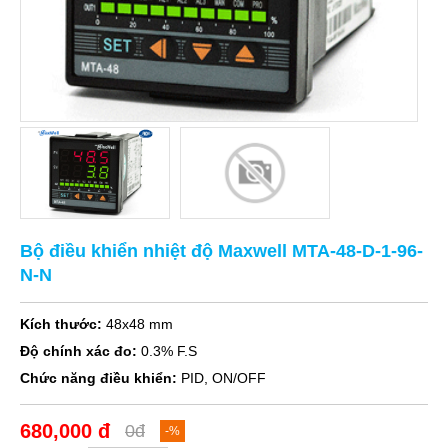
Bộ điều khiển nhiệt độ Maxwell MTA-48-D-1-96-
N-N
Kích thước:
48x48 mm
Độ chính xác đo:
0.3% F.S
Chức năng điều khiển:
PID, ON/OFF
680,000 đ
0đ
-%