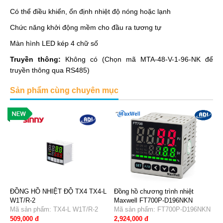
Có thể điều khiển, ổn định nhiệt độ nóng hoặc lạnh
Chức năng khởi động mềm cho đầu ra tương tự
Màn hình LED kép 4 chữ số
Truyền thông:
Không có (Chọn mã MTA-48-V-1-96-NK để
truyền thông qua RS485)
Sản phẩm cùng chuyên mục
ĐỒNG HỒ NHIỆT ĐỘ TX4 TX4-L
Đồng hồ chương trình nhiệt
W1T/R-2
Maxwell FT700P-D196NKN
Mã sản phẩm: TX4-L W1T/R-2
Mã sản phẩm: FT700P-D196NKN
509,000 đ
2,924,000 đ