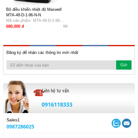
Bộ điều khiển nhiệt độ Maxwell
MTA-48-D-1-96-N-N
Mã sản phẩm: MTA-48-D-1-96-N-
N
680,000 đ
0đ
Đăng ký để nhận các thông tin mới nhất
Liên hệ tư vấn
0916118333
Sales1
0987286025