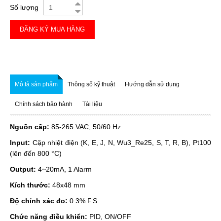
Số lượng
ĐĂNG KÝ MUA HÀNG
Mô tả sản phẩm
Thông số kỹ thuật
Hướng dẫn sử dụng
Chính sách bảo hành
Tài liệu
Nguồn cấp:
85-265 VAC, 50/60 Hz
Input:
Cặp nhiệt điện (K, E, J, N, Wu3_Re25, S, T, R, B), Pt100
(lên đến 800 °C)
Output:
4~20mA, 1 Alarm
Kích thước:
48x48 mm
Độ chính xác đo:
0.3% F.S
Chức năng điều khiển:
PID, ON/OFF