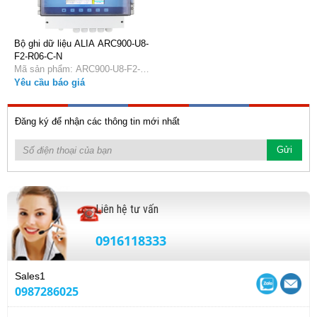
Bộ ghi dữ liệu ALIA ARC900-U8-
F2-R06-C-N
Mã sản phẩm: ARC900-U8-F2-
R06-C-N
Yêu cầu báo giá
Đăng ký để nhận các thông tin mới nhất
Liên hệ tư vấn
0916118333
Sales1
0987286025