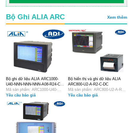
Bộ Ghi ALIA ARC
Xem thêm
Bộ ghi dữ liệu ALIA ARC1000-
Bộ hiển thị và ghi dữ liệu ALIA
U40-NNN-NNN-NNN-A08-R24-C5-
ARC800-U2-A-R2-C-DC
N
Mã sản phẩm: ARC1000-U40-
Mã sản phẩm: ARC800-U2-A-R2-
NNN-NNN-NNN-A08-R24-C5-N
C-DC
Yêu cầu báo giá
Yêu cầu báo giá