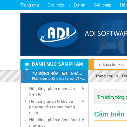
Trang chủ
Giới thiệu
Dự án
Giải pháp
Hỗ 
DANH MỤC SẢN PHẨM
TỰ ĐỘNG HÓA - IoT - NHÀ
Trang chủ
Thi
MÁY THÔNG MINH - SMART
Phần mềm tự động hóa kết nối IoT và
FACTORY
chuyển đổi số, số hóa
Hệ thống, phần mềm cân
điện tử
Tìm kiếm nâng 
Hệ thống quản lý kho và
phương tiện ra vào thông
minh
Cảm biến
Hệ thống, phần mềm bảo trì
máy móc