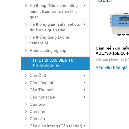
Hệ thống điều khiển thông
minh : trạm bơm, nén khí,
quạt
Hệ thống giám sát nhiệt độ,
độ ẩm và quan trắc
Hệ thống dùng Drone ,
camera AI
Cảm biến đo mức
Robots công nghiệp
AUL730-15E-10-
Mã sản phẩm: 
THIẾT BỊ CÂN ĐIỆN TỬ
Thiết bị cân điện tử
Yêu cầu báo giá
Cân Ô tô
Cân băng tải
Cân Tàu hỏa
Cân Kunscale
Cân Silo
Cân bàn
Cân sàn
Cân định lượng (Cân feeder)