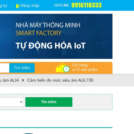
0916118333
HOTLINE
g ký
Đăng nhập
Giỏ hàng
0
có 0 sản phẩm
u âm ALIA
Cảm biến đo mức siêu âm AUL730