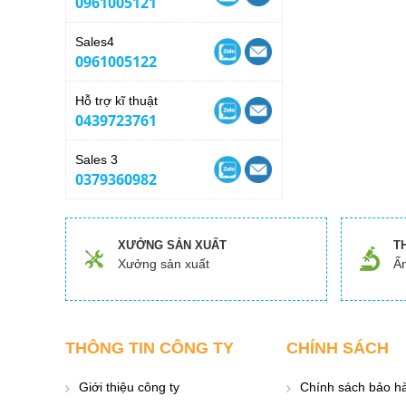
0961005121
Sales4
0961005122
Hỗ trợ kĩ thuật
0439723761
Sales 3
0379360982
XƯỞNG SẢN XUẤT
T
Xưởng sản xuất
Ấn
THÔNG TIN CÔNG TY
CHÍNH SÁCH
Giới thiệu công ty
Chính sách bảo h