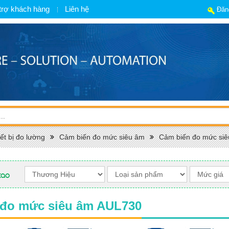
trợ khách hàng
Liên hệ
Đăn
ết bị đo lường
Cảm biến đo mức siêu âm
Cảm biến đo mức siê
cao
 đo mức siêu âm AUL730