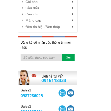
Còi báo
Cầu đấu
Cầu chì
Máng cáp
Đèn tín hiệu/Đèn tháp
Đăng ký để nhận các thông tin mới
nhất
Liên hệ tư vấn
0916118333
Sales1
0987286025
Sales2