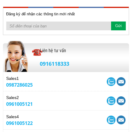
Đăng ký để nhận các thông tin mới nhất
Liên hệ tư vấn
0916118333
Sales1
0987286025
Sales2
0961005121
Sales4
0961005122