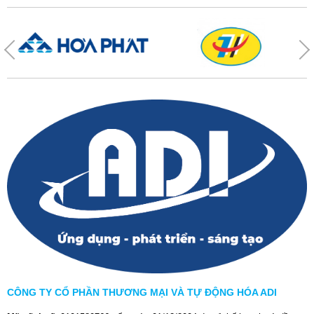
CÔNG TY CỔ PHẦN THƯƠNG MẠI VÀ TỰ ĐỘNG HÓA ADI