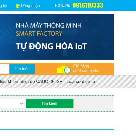
0916118333
HOTLINE
g ký
Đăng nhập
Giỏ hàng
0
có 0 sản phẩm
điều khiển nhiệt độ CAHO
SR - Loại cơ điện tử