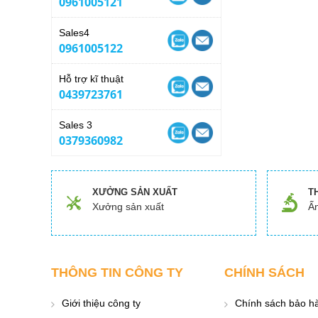
0961005121
Sales4
0961005122
Hỗ trợ kĩ thuật
0439723761
Sales 3
0379360982
XƯỞNG SẢN XUẤT
T
Xưởng sản xuất
Ấn
THÔNG TIN CÔNG TY
CHÍNH SÁCH
Giới thiệu công ty
Chính sách bảo h