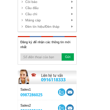
Còi báo
Cầu đấu
Cầu chì
Máng cáp
Đèn tín hiệu/Đèn tháp
Đăng ký để nhận các thông tin mới
nhất
Liên hệ tư vấn
0916118333
Sales1
0987286025
Sales2