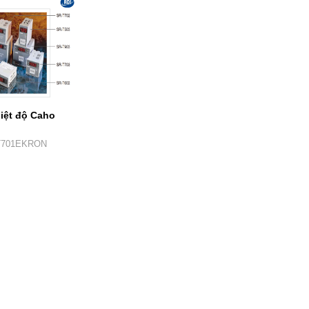
hiệt độ Caho
 SR-T701EKRON