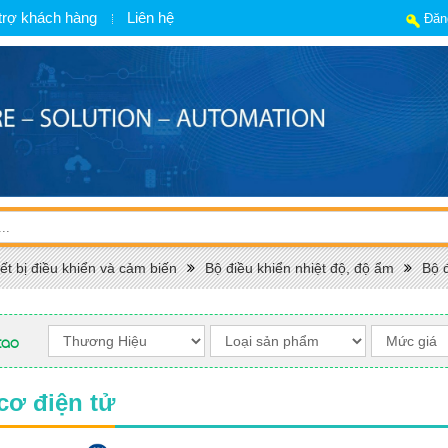
trợ khách hàng
Liên hệ
Đăn
ết bị điều khiển và cảm biến
Bộ điều khiển nhiệt độ, độ ẩm
Bộ 
cao
cơ điện tử