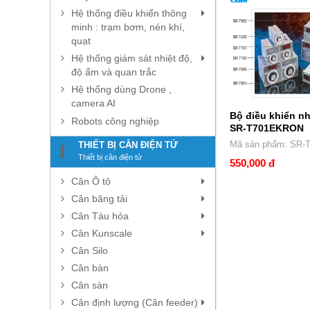
Hệ thống điều khiển thông
minh : trạm bơm, nén khí,
quạt
Hệ thống giám sát nhiệt độ,
độ ẩm và quan trắc
Hệ thống dùng Drone ,
camera AI
Bộ điều khiển n
Robots công nghiệp
SR-T701EKRON
Mã sản phẩm:
THIẾT BỊ CÂN ĐIỆN TỬ
Thiết bị cân điện tử
550,000 đ
Cân Ô tô
Cân băng tải
Cân Tàu hỏa
Cân Kunscale
Cân Silo
Cân bàn
Cân sàn
Cân định lượng (Cân feeder)