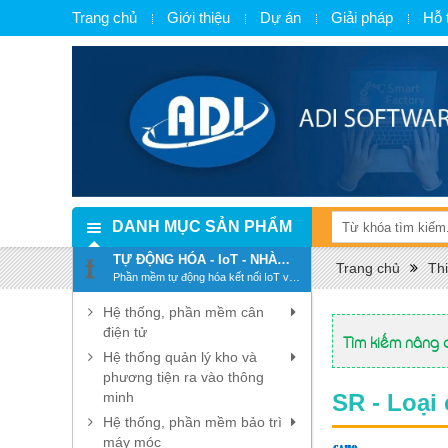
Trang chủ
Giới thiệu
Dự án
Giải pháp
Hỗ 
DANH MỤC SẢN PHẨM
TỰ ĐỘNG HÓA - IoT - NHÀ
Trang chủ
Thi
MÁY THÔNG MINH - SMART
Phần mềm tự động hóa kết nối IoT và
FACTORY
chuyển đổi số, số hóa
Hệ thống, phần mềm cân
điện tử
Tìm kiếm nâng 
Hệ thống quản lý kho và
phương tiện ra vào thông
minh
SR - Loại 
Hệ thống, phần mềm bảo trì
máy móc