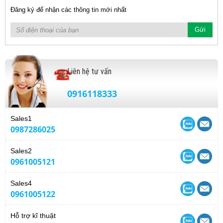
Đăng ký để nhận các thông tin mới nhất
Liên hệ tư vấn
0916118333
Sales1
0987286025
Sales2
0961005121
Sales4
0961005122
Hỗ trợ kĩ thuật