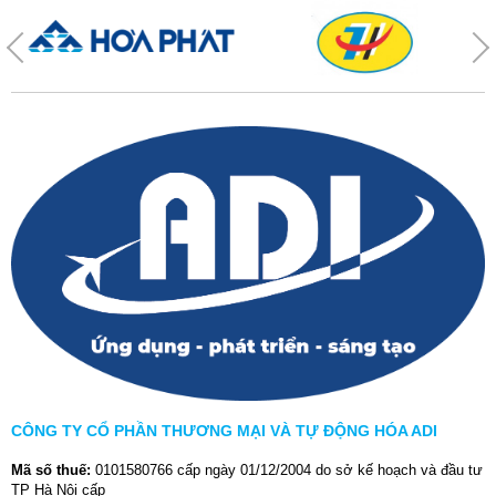
CÔNG TY CỔ PHẦN THƯƠNG MẠI VÀ TỰ ĐỘNG HÓA ADI
Mã số thuế:
0101580766 cấp ngày 01/12/2004 do sở kế hoạch và đầu tư
TP Hà Nội cấp