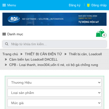
Menu
Đăng ký
Đăng nhập
Danh mục
0
Trang chủ
THIẾT BỊ CÂN ĐIỆN TỬ
Thiết bị cân, Loadcell
Cảm biến lực Loadcell DACELL
CPB - Loại thanh, inox304,uốn tì né, có bộ gá chống rung