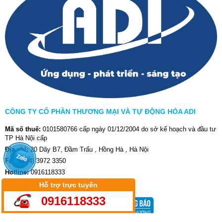
CÔNG TY CỔ PHẦN THƯƠNG MẠI VÀ TỰ ĐỘNG HÓA ADI
Mã số thuế:
0101580766 cấp ngày 01/12/2004 do sở kế hoạch và đầu tư
TP Hà Nội cấp
Địa chỉ:
20 Dãy B7, Đầm Trấu , Hồng Hà , Hà Nội
Fax:
(024) 3972 3350
Hotline:
0916118333
Website:
aditech.com.vn
-
adi-jsc.com.vn
Hỗ trợ trực tuyến
0916118333