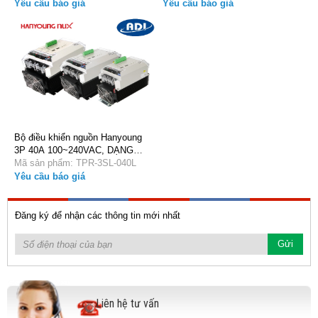
Yêu cầu báo giá
Yêu cầu báo giá
Bộ điều khiển nguồn Hanyoung
3P 40A 100~240VAC, DẠNG
SLIM TPR-3SL-040L
Mã sản phẩm: TPR-3SL-040L
Yêu cầu báo giá
Đăng ký để nhận các thông tin mới nhất
Liên hệ tư vấn