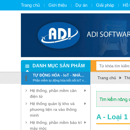
Trang chủ
Giới thiệu
Dự án
Giải pháp
Hỗ 
DANH MỤC SẢN PHẨM
TỰ ĐỘNG HÓA - IoT - NHÀ
Trang chủ
Thi
MÁY THÔNG MINH - SMART
Phần mềm tự động hóa kết nối IoT và
FACTORY
chuyển đổi số, số hóa
Hệ thống, phần mềm cân
điện tử
Tìm kiếm nâng 
Hệ thống quản lý kho và
phương tiện ra vào thông
minh
A - Loại 
Hệ thống, phần mềm bảo trì
máy móc