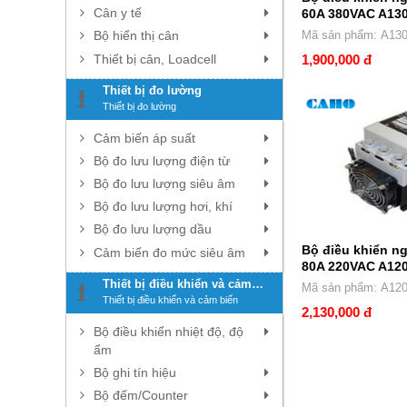
Cân y tế
60A 380VAC A13
Bộ hiển thị cân
Mã sản phẩm: A1
Thiết bị cân, Loadcell
1,900,000 đ
Thiết bị đo lường
Thiết bị đo lường
Cảm biến áp suất
Bộ đo lưu lượng điện từ
Bộ đo lưu lượng siêu âm
Bộ đo lưu lượng hơi, khí
Bộ đo lưu lượng dầu
Bộ điều khiển 
Cảm biến đo mức siêu âm
80A 220VAC A12
Thiết bị điều khiển và cảm
Mã sản phẩm: A12
biến
Thiết bị điều khiển và cảm biến
2,130,000 đ
Bộ điều khiển nhiệt độ, độ
ẩm
Bộ ghi tín hiệu
Bộ đếm/Counter