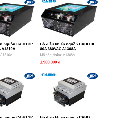
ển nguồn CAHO 3P
Bộ điều khiển nguồn CAHO 3P
C A1310A
80A 380VAC A1308A
hẩm: A1310A
Mã sản phẩm: A1308A
1,900,000 đ
ển nguồn CAHO 1P
Bộ điều khiển nguồn CAHO