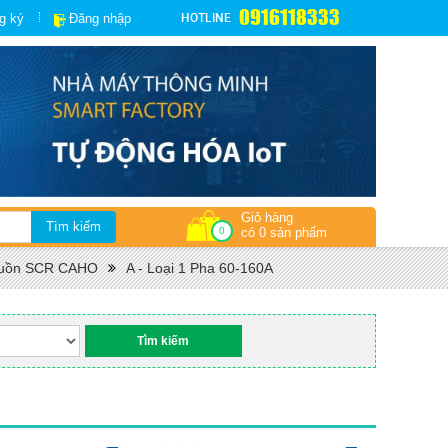
0916118333
HOTLINE
g ký
Đăng nhập
Giỏ hàng
0
có 0 sản phẩm
guồn SCR CAHO
A - Loại 1 Pha 60-160A