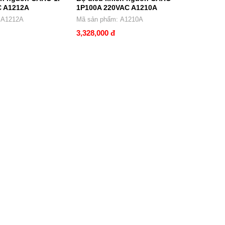
C A1212A
1P100A 220VAC A1210A
hẩm: A1212A
Mã sản phẩm: A1210A
3,328,000 đ