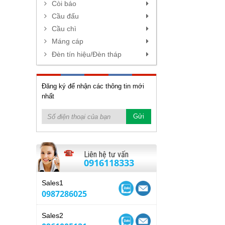
Còi báo
Cầu đấu
Cầu chì
Máng cáp
Đèn tín hiệu/Đèn tháp
Đăng ký để nhận các thông tin mới
nhất
Liên hệ tư vấn
0916118333
Sales1
0987286025
Sales2