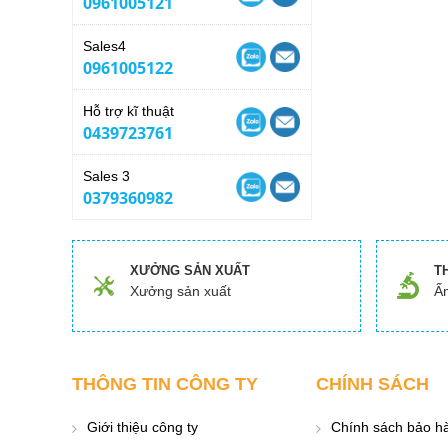
0961005121
Sales4
0961005122
Hỗ trợ kĩ thuật
0439723761
Sales 3
0379360982
XƯỞNG SẢN XUẤT
T
Xưởng sản xuất
Ấn
THÔNG TIN CÔNG TY
CHÍNH SÁCH
Giới thiệu công ty
Chính sách bảo h