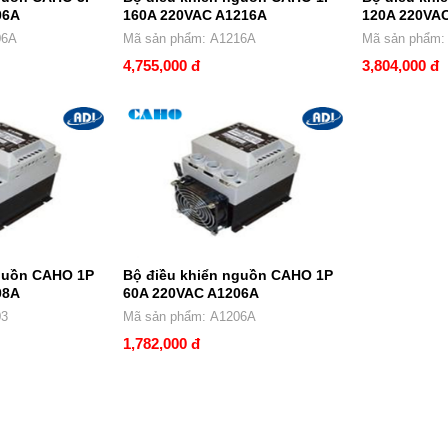
06A
160A 220VAC A1216A
120A 220VA
306A
Mã sản phẩm: A1216A
Mã sản p
4,755,000 đ
3,804,000 đ
nguồn CAHO 1P
Bộ điều khiển nguồn CAHO 1P
08A
60A 220VAC A1206A
03
Mã sản phẩm: A1206A
1,782,000 đ