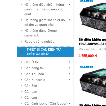
Hệ thống điều khiển thông
minh : trạm bơm, nén khí,
quạt
Hệ thống giám sát nhiệt độ,
độ ẩm và quan trắc
Hệ thống dùng Drone ,
camera AI
Bộ điều khiển 
Robots công nghiệp
160A 380VAC A1
Mã sản phẩm
THIẾT BỊ CÂN ĐIỆN TỬ
Thiết bị cân điện tử
4,755,000 đ
Cân Ô tô
Cân băng tải
Cân Tàu hỏa
Cân Kunscale
Cân Silo
Cân bàn
Cân sàn
Cân định lượng (Cân feeder)
Bộ điều khiển 