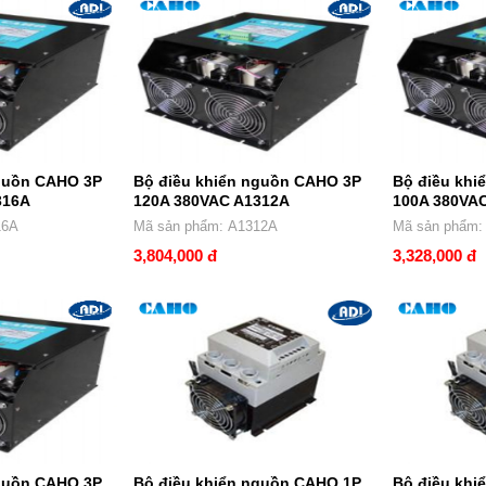
nguồn CAHO 3P
Bộ điều khiển nguồn CAHO 3P
Bộ điều khi
316A
120A 380VAC A1312A
100A 380VA
: A1316A
Mã sản phẩm: A1312A
Mã sản p
3,804,000 đ
3,328,000 đ
nguồn CAHO 3P
Bộ điều khiển nguồn CAHO 1P
Bộ điều khi