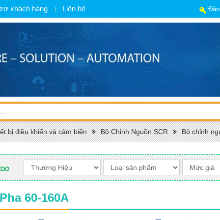
trợ khách hàng
Liên hệ
Đăn
ết bị điều khiển và cảm biến
Bộ Chỉnh Nguồn SCR
Bộ chỉnh n
cao
1 Pha 60-160A