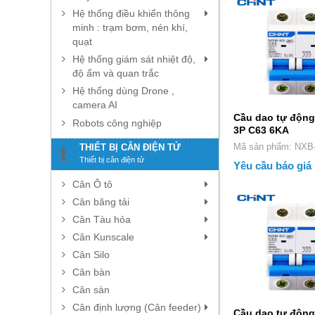
Hệ thống điều khiển thông
minh : trạm bơm, nén khí,
quạt
Hệ thống giám sát nhiệt độ,
độ ẩm và quan trắc
Hệ thống dùng Drone ,
camera AI
Cầu dao tự động
Robots công nghiệp
3P C63 6KA
Mã sản phẩm:
THIẾT BỊ CÂN ĐIỆN TỬ
Thiết bị cân điện tử
Yêu cầu báo giá
Cân Ô tô
Cân băng tải
Cân Tàu hỏa
Cân Kunscale
Cân Silo
Cân bàn
Cân sàn
Cân định lượng (Cân feeder)
Cầu dao tự động