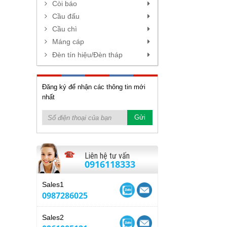
Còi báo
Cầu đấu
Cầu chì
Máng cáp
Đèn tín hiệu/Đèn tháp
Đăng ký để nhận các thông tin mới
nhất
Liên hệ tư vấn
0916118333
Sales1
0987286025
Sales2