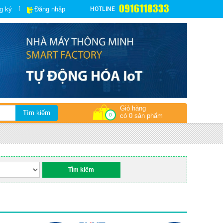
0916118333
HOTLINE
g ký
Đăng nhập
Giỏ hàng
0
có 0 sản phẩm