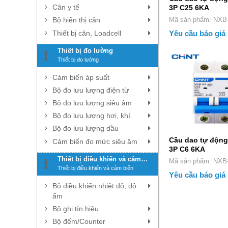
Cân y tế
3P C25 6KA
Bộ hiển thị cân
Mã sản phẩm:
Thiết bị cân, Loadcell
Yêu cầu báo giá
Thiết bị đo lường
Thiết bị đo lường
Cảm biến áp suất
Bộ đo lưu lượng điện từ
Bộ đo lưu lượng siêu âm
Bộ đo lưu lượng hơi, khí
Bộ đo lưu lượng dầu
Cầu dao tự động
Cảm biến đo mức siêu âm
3P C6 6KA
Thiết bị điều khiển và cảm
Mã sản phẩm:
biến
Thiết bị điều khiển và cảm biến
Yêu cầu báo giá
Bộ điều khiển nhiệt độ, độ
ẩm
Bộ ghi tín hiệu
Bộ đếm/Counter