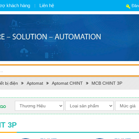
trợ khách hàng
Liên hệ
Đăn
ết bị điện
Aptomat
Aptomat CHINT
MCB CHINT 3P
cao
T 3P