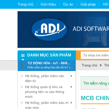
Trang chủ
Giới thiệu
Dự án
Giải pháp
Hỗ 
DANH MỤC SẢN PHẨM
TỰ ĐỘNG HÓA - IoT - NHÀ
Trang chủ
Thi
MÁY THÔNG MINH - SMART
Phần mềm tự động hóa kết nối IoT và
FACTORY
chuyển đổi số, số hóa
Hệ thống, phần mềm cân
điện tử
Tìm kiếm nâng 
Hệ thống quản lý kho và
phương tiện ra vào thông
minh
MCB CHIN
Hệ thống, phần mềm bảo trì
máy móc