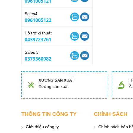
0961005121
Sales4
0961005122
Hỗ trợ kĩ thuật
0439723761
Sales 3
0379360982
XƯỞNG SẢN XUẤT
T
Xưởng sản xuất
Ấn
THÔNG TIN CÔNG TY
CHÍNH SÁCH
Giới thiệu công ty
Chính sách bảo h