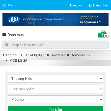
Menu
Đăng ký
Đăng nhập
Danh mục
0
Trang chủ
Thiết bị điện
Aptomat
Aptomat LS
MCB LS 2P