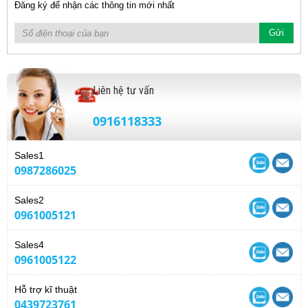
Đăng ký để nhận các thông tin mới nhất
Liên hệ tư vấn
0916118333
Sales1
0987286025
Sales2
0961005121
Sales4
0961005122
Hỗ trợ kĩ thuật
0439723761