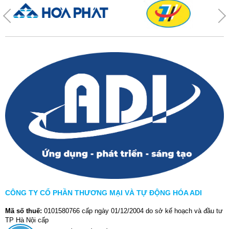
CÔNG TY CỔ PHẦN THƯƠNG MẠI VÀ TỰ ĐỘNG HÓA ADI
Mã số thuế:
0101580766 cấp ngày 01/12/2004 do sở kế hoạch và đầu tư
TP Hà Nội cấp