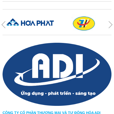
CÔNG TY CỔ PHẦN THƯƠNG MẠI VÀ TỰ ĐỘNG HÓA ADI