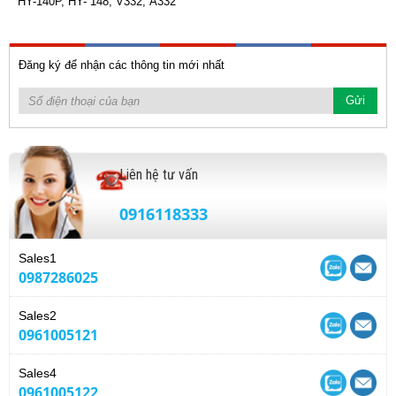
HY-140P, HY- 148, V332, A332
Đăng ký để nhận các thông tin mới nhất
Liên hệ tư vấn
0916118333
Sales1
0987286025
Sales2
0961005121
Sales4
0961005122