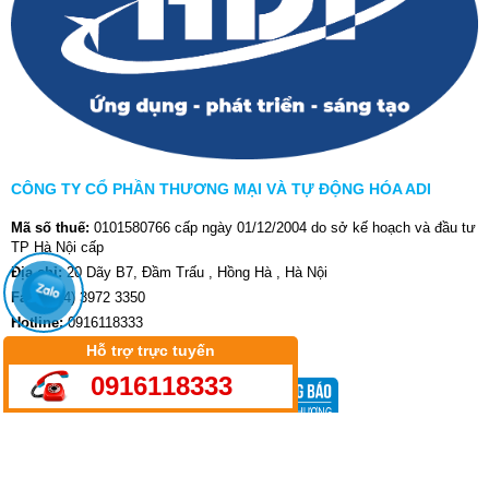
CÔNG TY CỔ PHẦN THƯƠNG MẠI VÀ TỰ ĐỘNG HÓA ADI
Mã số thuế:
0101580766 cấp ngày 01/12/2004 do sở kế hoạch và đầu tư
TP Hà Nội cấp
Địa chỉ:
20 Dãy B7, Đầm Trấu , Hồng Hà , Hà Nội
Fax:
(024) 3972 3350
Hotline:
0916118333
Website:
aditech.com.vn
-
adi-jsc.com.vn
Hỗ trợ trực tuyến
0916118333