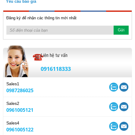
5(M/P/L)
Yêu cầu báo giá
Đăng ký để nhận các thông tin mới nhất
Liên hệ tư vấn
0916118333
Sales1
0987286025
Sales2
0961005121
Sales4
0961005122