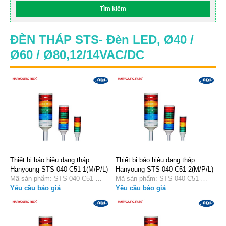
ĐÈN THÁP STS- Đèn LED, Ø40 /
Ø60 / Ø80,12/14VAC/DC
Thiết bị báo hiệu dạng tháp
Thiết bị báo hiệu dạng tháp
Hanyoung STS 040-C51-1(M/P/L)
Hanyoung STS 040-C51-2(M/P/L)
Mã sản phẩm: STS 040-C51-
Mã sản phẩm: STS 040-C51-
1(M/P/L)
3(M/P/L)
Yêu cầu báo giá
Yêu cầu báo giá