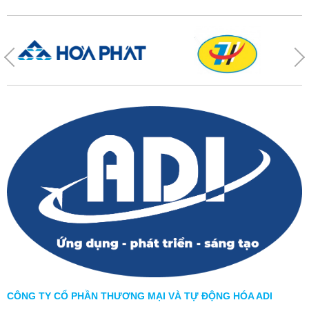
CÔNG TY CỔ PHẦN THƯƠNG MẠI VÀ TỰ ĐỘNG HÓA ADI