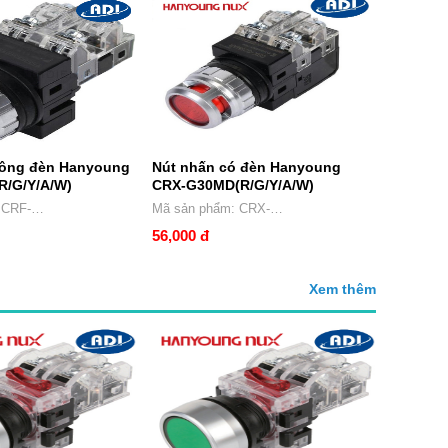
hông đèn Hanyoung
Nút nhấn có đèn Hanyoung
R/G/Y/A/W)
CRX-G30MD(R/G/Y/A/W)
Mã sản phẩm: CRX-
A/W)
G30MD(R/G/Y/A/W)
56,000 đ
Xem thêm