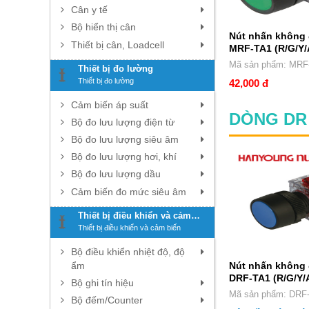
Cân y tế
Bộ hiển thị cân
Nút nhấn không
Thiết bị cân, Loadcell
MRF-TA1 (R/G/Y/
Mã sản phẩm:
Thiết bị đo lường
Thiết bị đo lường
42,000 đ
Cảm biến áp suất
DÒNG DR 
Bộ đo lưu lượng điện từ
Bộ đo lưu lượng siêu âm
Bộ đo lưu lượng hơi, khí
Bộ đo lưu lượng dầu
Cảm biến đo mức siêu âm
Thiết bị điều khiển và cảm
biến
Thiết bị điều khiển và cảm biến
Bộ điều khiển nhiệt độ, độ
ẩm
Nút nhấn không
DRF-TA1 (R/G/Y/
Bộ ghi tín hiệu
Mã sản phẩm:
Bộ đếm/Counter