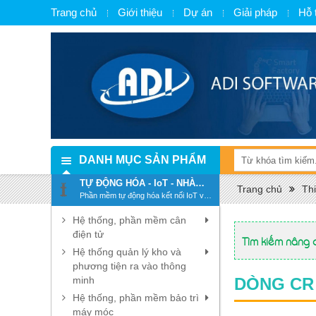
Trang chủ
Giới thiệu
Dự án
Giải pháp
Hỗ 
DANH MỤC SẢN PHẨM
TỰ ĐỘNG HÓA - IoT - NHÀ
Trang chủ
Thi
MÁY THÔNG MINH - SMART
Phần mềm tự động hóa kết nối IoT và
FACTORY
chuyển đổi số, số hóa
Hệ thống, phần mềm cân
điện tử
Tìm kiếm nâng 
Hệ thống quản lý kho và
phương tiện ra vào thông
minh
DÒNG CR -
Hệ thống, phần mềm bảo trì
máy móc