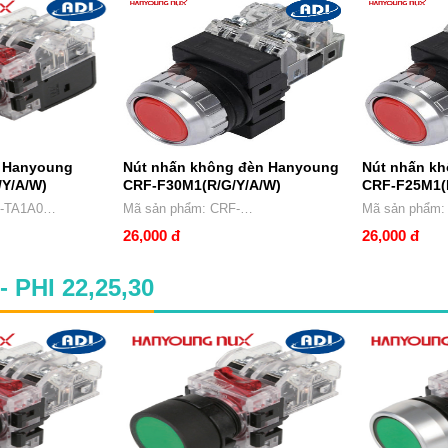
n Hanyoung
Nút nhấn không đèn Hanyoung
Nút nhấn k
/Y/A/W)
CRF-F30M1(R/G/Y/A/W)
CRF-F25M1(
Mã sản phẩm: CRF-
Mã sản phẩm: CRF-
F30M1(R/G/Y/A/W)
F25M1(R/G/Y/
26,000 đ
26,000 đ
PHI 22,25,30