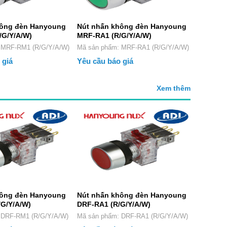
hông đèn Hanyoung
Nút nhấn không đèn Hanyoung
G/Y/A/W)
MRF-RA1 (R/G/Y/A/W)
phẩm: MRF-RM1 (R/G/Y/A/W)
Mã sản phẩm: MRF-RA1 (R/G/Y/A/W)
 giá
Yêu cầu báo giá
Xem thêm
hông đèn Hanyoung
Nút nhấn không đèn Hanyoung
G/Y/A/W)
DRF-RA1 (R/G/Y/A/W)
phẩm: DRF-RM1 (R/G/Y/A/W)
Mã sản phẩm: DRF-RA1 (R/G/Y/A/W)