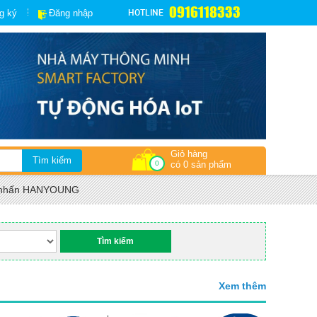
0916118333
HOTLINE
g ký
Đăng nhập
Giỏ hàng
0
có 0 sản phẩm
út nhấn HANYOUNG
Xem thêm