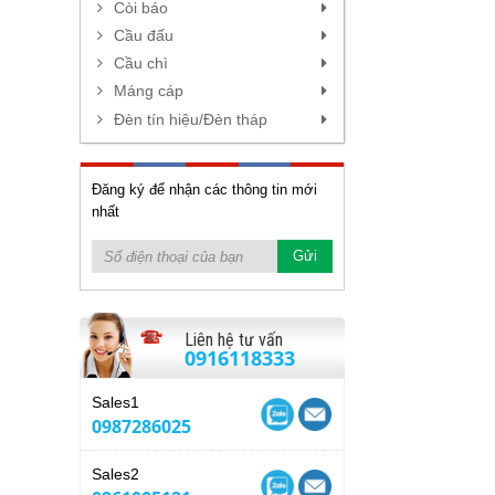
Còi báo
Cầu đấu
Cầu chì
Máng cáp
Đèn tín hiệu/Đèn tháp
Đăng ký để nhận các thông tin mới
nhất
Liên hệ tư vấn
0916118333
Sales1
0987286025
Sales2