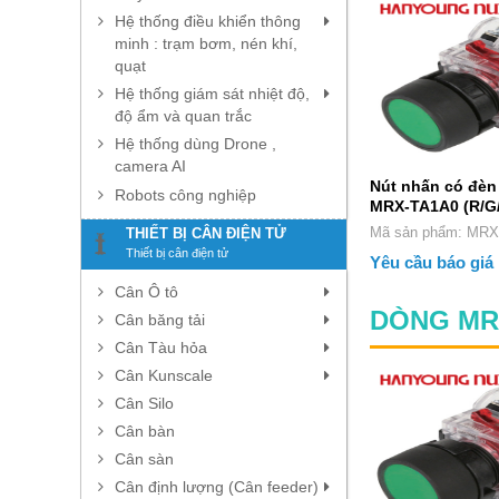
Hệ thống điều khiển thông
minh : trạm bơm, nén khí,
quạt
Hệ thống giám sát nhiệt độ,
độ ẩm và quan trắc
Hệ thống dùng Drone ,
camera AI
Nút nhấn có đè
Robots công nghiệp
MRX-TA1A0 (R/G
Mã sản phẩm: MRX-TA1A0
THIẾT BỊ CÂN ĐIỆN TỬ
Thiết bị cân điện tử
(R/G/Y/A/W)
Yêu cầu báo giá
Cân Ô tô
DÒNG MR- 
Cân băng tải
Cân Tàu hỏa
Cân Kunscale
Cân Silo
Cân bàn
Cân sàn
Cân định lượng (Cân feeder)