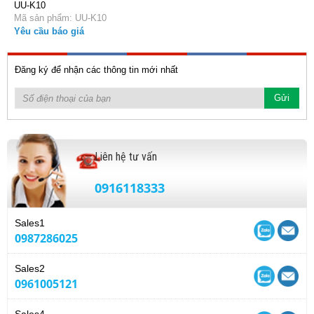
UU-K10
Mã sản phẩm: UU-K10
Yêu cầu báo giá
Đăng ký để nhận các thông tin mới nhất
Liên hệ tư vấn
0916118333
Sales1
0987286025
Sales2
0961005121
Sales4