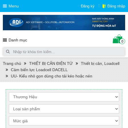
Menu
Đăng ký
Đăng nhập
Danh mục
0
Trang chủ
THIẾT BỊ CÂN ĐIỆN TỬ
Thiết bị cân, Loadcell
Cảm biến lực Loadcell DACELL
UU- Kiểu nhỏ gọn dùng cho tải kéo hoặc nén