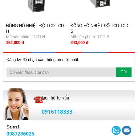
ĐỒNG HỒ NHIỆT ĐỘ TCD TCD-
ĐỒNG HỒ NHIỆT ĐỘ TCD TCD-
H
S
Mã sản phẩm: TCD-H
Mã sản phẩm: TCD-S
362,000 đ
343,000 đ
Đăng ký để nhận các thông tin mới nhất
Liên hệ tư vấn
0916118333
Sales1
0987286025