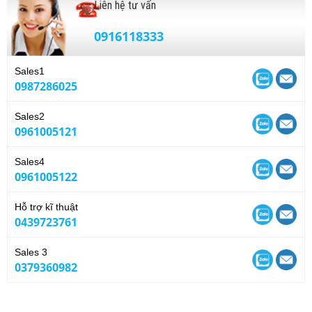
Liên hệ tư vấn
0916118333
Sales1
0987286025
Sales2
0961005121
Sales4
0961005122
Hỗ trợ kĩ thuật
0439723761
Sales 3
0379360982