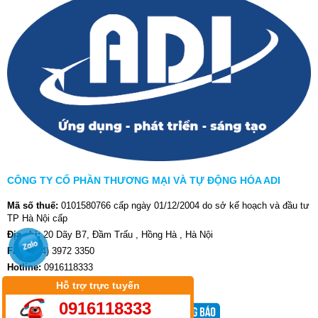
CÔNG TY CỔ PHẦN THƯƠNG MẠI VÀ TỰ ĐỘNG HÓA ADI
Mã số thuế:
0101580766 cấp ngày 01/12/2004 do sở kế hoạch và đầu tư
TP Hà Nội cấp
Địa chỉ:
20 Dãy B7, Đầm Trấu , Hồng Hà , Hà Nội
Fax:
(024) 3972 3350
Hotline:
0916118333
Website:
aditech.com.vn
-
adi-jsc.com.vn
Hỗ trợ trực tuyến
0916118333