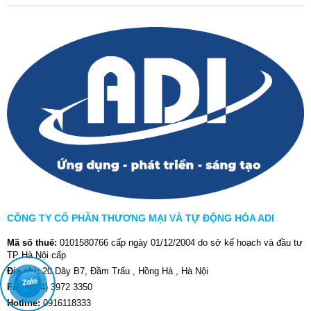
CÔNG TY CỔ PHẦN THƯƠNG MẠI VÀ TỰ ĐỘNG HÓA ADI
Mã số thuế:
0101580766 cấp ngày 01/12/2004 do sở kế hoạch và đầu tư
TP Hà Nội cấp
Địa chỉ:
20 Dãy B7, Đầm Trấu , Hồng Hà , Hà Nội
Fax:
(024) 3972 3350
Hotline:
0916118333