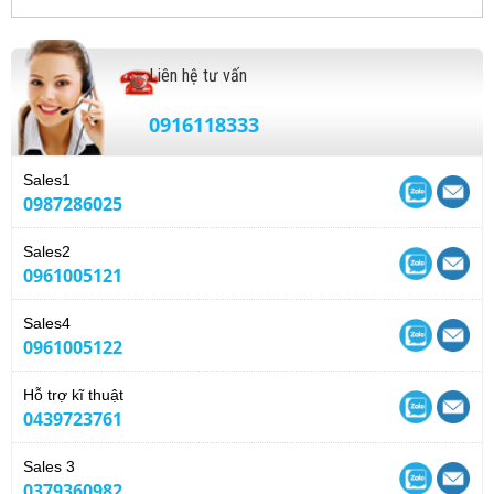
Liên hệ tư vấn
0916118333
Sales1
0987286025
Sales2
0961005121
Sales4
0961005122
Hỗ trợ kĩ thuật
0439723761
Sales 3
0379360982